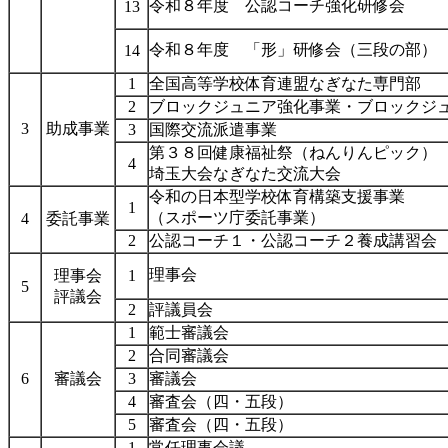
令和８年度 公認コーチ強化研修会
13
令和８年度 「形」研修会（三段の部）
14
1
全国高等学校体育連盟なぎなた専門部
2
ブロックジュニア強化事業・ブロックジ
3
助成事業
3
国際交流派遣事業
第３８回健康福祉祭（ねんりんピック）
4
埼玉大会なぎなた交流大会
令和の日本型学校体育構築支援事業
1
（スポーツ庁委託事業）
4
委託事業
2
公認コーチ１・公認コーチ２養成講習会
理事会
理事会
1
5
評議会
2
評議員会
1
範士審議会
2
合同審議会
6
審議会
3
審議会
4
審査会（四・五段）
5
審査会（四・五段）
1
常任理事会議