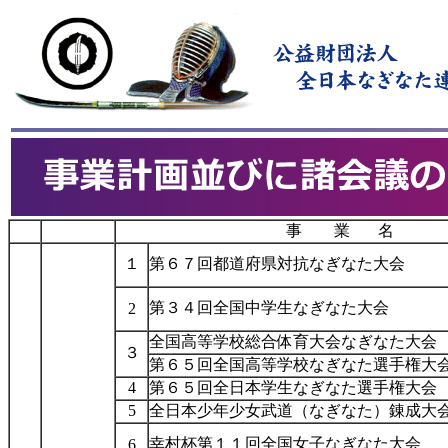
事 業 名
１
第６７回都道府県対抗なぎなた大会
第３４回全国中学生なぎなた大会
2
全国高等学校総合体育大会なぎなた大
３
第６５回全国高等学校なぎなた選手権大
4
第６５回全日本学生なぎなた選手権大会
5
全日本少年少女武道（なぎなた）錬成大
幸村杯第１１回全国女子なぎなた大会
6