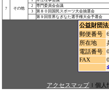
2
専門委員会会議
その他
7
3
第８０回国民スポーツ大会抽選会
第９回世界なぎなた選手権大会予選会
公益財団法
郵便番号
所在地
電話番号
FAX
アクセスマップ
ｌ個人